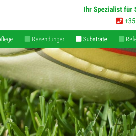
Ihr Spezialist fü
+35
pflege
Rasendünger
Substrate
Ref